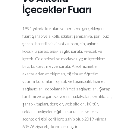
İçecekler Fuarı
1991 yılında kurulan ve her sene gerçekleşen
fuar; Şarap ve alkollü içkiler: şampanya, şeri, buz
şarabı, brendi, viski, votka, rom, cin, aşkına,
köpüklü şarap, agav, sağlık şarabı, yiyecek ve
içecek. Geleneksel ve modaya uygun içecekler:
bira, kokteyl, meyve şarabı. Alkol hizmetleri:
aksesuarlar ve ekipman, eğitim ve öğretim,
yatırım kurumları, lojistik ve taşımacılık hizmet
sağlayıcıları, depolama hizmet sağlayıcıları. Şarap
tanıtımı ve organizasyonu: madalyalar, sertifikalar,
şarap kitapları, dergiler, web siteleri, kültür,
reklam, hediyeler, eğitim kurumları ve servis
acenteleri gibi içeriklere sahip olup 2019 yılında
63576 ziyaretçi konuk etmiştir.