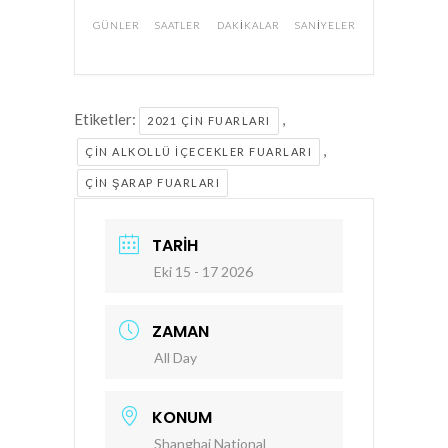
GÜNLER
SAATLER
DAKIKALAR
SANIYELER
Etiketler:
,
2021 ÇIN FUARLARI
,
ÇIN ALKOLLÜ İÇECEKLER FUARLARI
ÇIN ŞARAP FUARLARI
TARIH
Eki 15 - 17 2026
ZAMAN
All Day
KONUM
Shanghai National