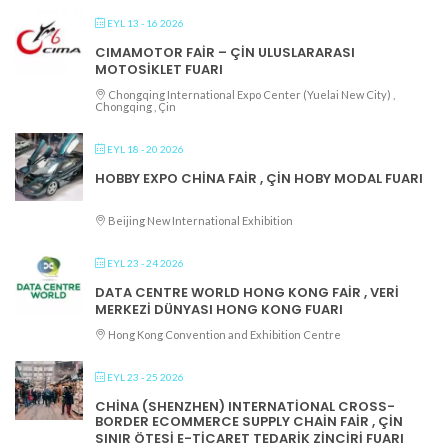
EYL 13 - 16 2026
CIMAMOTOR FAIR – ÇIN ULUSLARARASI
MOTOSIKLET FUARI
Chongqing International Expo Center (Yuelai New City) ,
Chongqing , Çin
EYL 18 - 20 2026
HOBBY EXPO CHINA FAIR , ÇIN HOBY MODAL FUARI
Beijing New International Exhibition
EYL 23 - 24 2026
DATA CENTRE WORLD HONG KONG FAIR , VERI
MERKEZI DÜNYASI HONG KONG FUARI
Hong Kong Convention and Exhibition Centre
EYL 23 - 25 2026
CHINA (SHENZHEN) INTERNATIONAL CROSS-
BORDER ECOMMERCE SUPPLY CHAIN FAIR , ÇIN
SINIR ÖTESI E-TICARET TEDARIK ZINCIRI FUARI