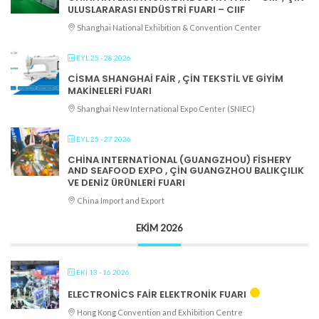
ULUSLARARASI ENDÜSTRI FUARI – CIIF
Shanghai National Exhibition & Convention Center
EYL 25 - 28 2026
CISMA SHANGHAI FAIR , ÇIN TEKSTIL VE GIYIM
MAKINELERI FUARI
Shanghai New International Expo Center (SNIEC)
EYL 25 - 27 2026
CHINA INTERNATIONAL (GUANGZHOU) FISHERY
AND SEAFOOD EXPO , ÇIN GUANGZHOU BALIKÇILIK
VE DENIZ ÜRÜNLERI FUARI
China Import and Export
EKIM 2026
EKI 13 - 16 2026
ELECTRONICS FAIR ELEKTRONIK FUARI
Hong Kong Convention and Exhibition Centre